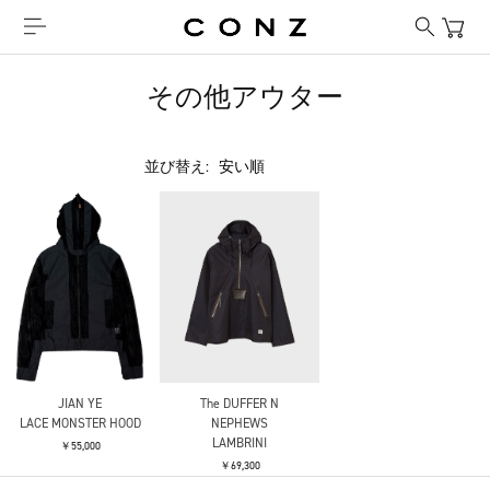
その他アウター
並び替え:
JIAN YE
The DUFFER N
LACE MONSTER HOOD
NEPHEWS
LAMBRINI
￥55,000
￥69,300