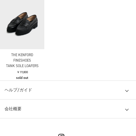
THE KENFORD
FINESHOES
TANK SOLE LOAFERS
￥19,800
sold out
ヘルプ/ガイド
会社概要