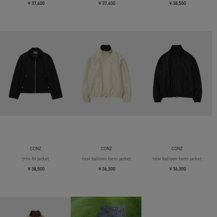
￥37,400
￥37,400
￥38,500
CONZ
CONZ
CONZ
trim fit jacket
new balloon form jacket
new balloon form jacket
￥38,500
￥36,300
￥36,300