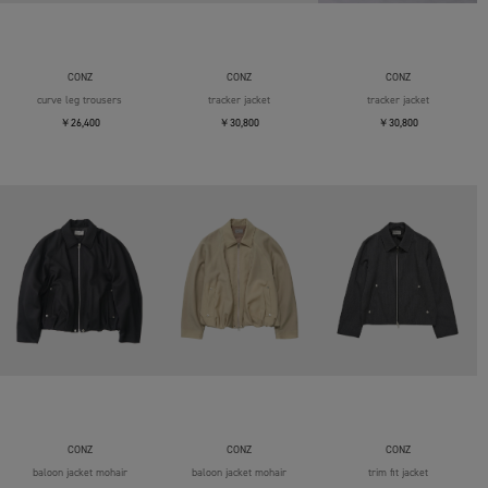
CONZ
CONZ
CONZ
curve leg trousers
tracker jacket
tracker jacket
￥26,400
￥30,800
￥30,800
CONZ
CONZ
CONZ
baloon jacket mohair
baloon jacket mohair
trim fit jacket