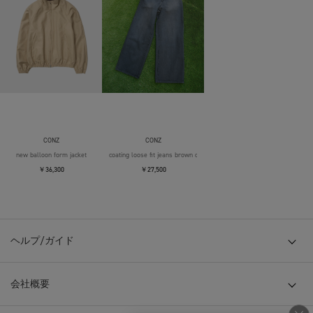
CONZ
CONZ
new balloon form jacket
coating loose fit jeans brown over die
￥36,300
￥27,500
ヘルプ/ガイド
会社概要