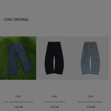
CONZ ORIGINAL
CONZ
CONZ
CONZ
15oz selvedge loose fit jeans
all black curve denim
distressed curve denim
￥23,100
￥23,100
￥25,300