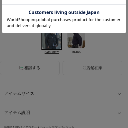
税込
480ポイント付与
カラー
BLACK
DARK GREY
相談する
店舗在庫
アイテムサイズ
アイテム説明
HOME
/
MENS
/
アウター
/
ショートダウンジャケット