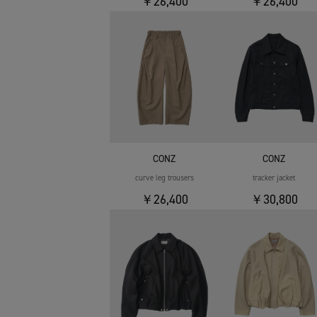
￥26,400
￥26,400
CONZ
CONZ
curve leg trousers
tracker jacket
￥26,400
￥30,800