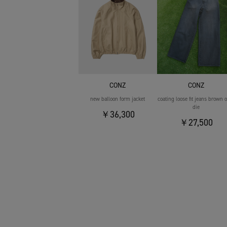
CONZ
CONZ
new balloon form jacket
coating loose fit jeans brown 
die
￥36,300
￥27,500