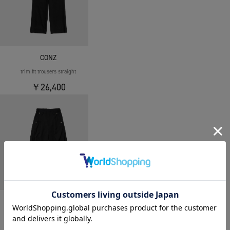
CONZ
trim fit trousers straight
￥26,400
CONZ
curve leg trousers