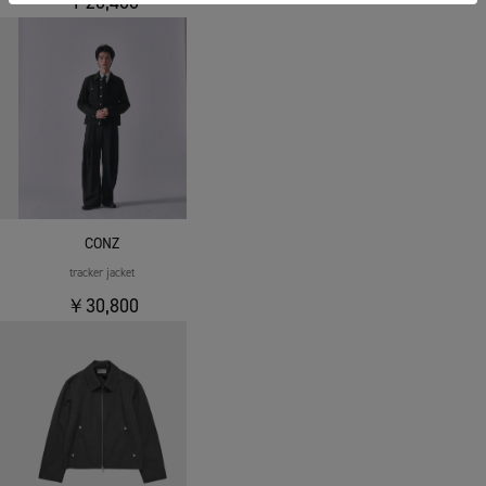
￥26,400
CONZ
tracker jacket
￥30,800