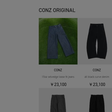
CONZ ORIGINAL
CONZ
CONZ
15oz selvedge loose fit jeans
all black curve denim
￥23,100
￥23,100