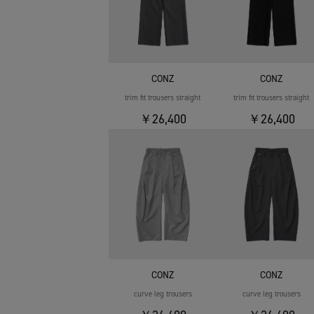
CONZ
CONZ
trim fit trousers straight
trim fit trousers straight
￥26,400
￥26,400
CONZ
CONZ
curve leg trousers
curve leg trousers