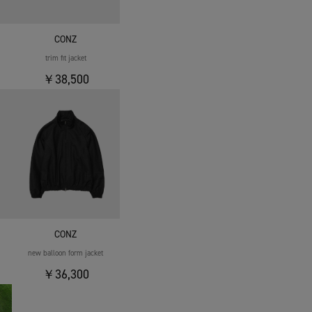
CONZ
trim fit jacket
￥38,500
CONZ
new balloon form jacket
￥36,300