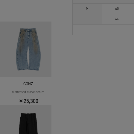
M
60
L
64
CONZ
distressed curve denim
￥25,300