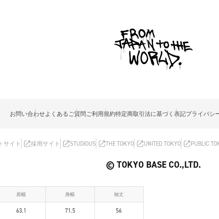
お問い合わせ
よくあるご質問
ご利用規約
特定商取引法に基づく表記
プライバシ
トサイト
採用サイト
STUDIOUS
THE TOKYO
UNITED TOKYO
PUBLIC TO
© TOKYO BASE CO.,LTD.
肩幅
身幅
袖丈
63.1
71.5
56