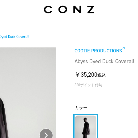
Dyed Duck Coverall
COOTIE PRODUCTIONS
Abyss Dyed Duck Coverall
￥35,200
税込
320ポイント付与
カラー