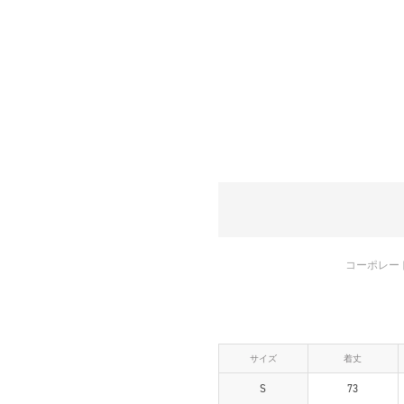
コーポレー
サイズ
着丈
S
73