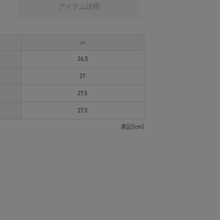
アイテム説明
cm
26.5
27
27.5
27.5
表記(cm)