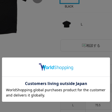
BLACK
L
相談する
アイテムサイズ
サイズ
着丈
M
73.5
L
75.5