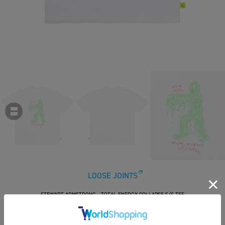
LOOSE JOINTS
STEWART ARMSTRONG - TOTAL ENERGY COLLAPSE S/S TEE
￥11,000
税込
100ポイント付与