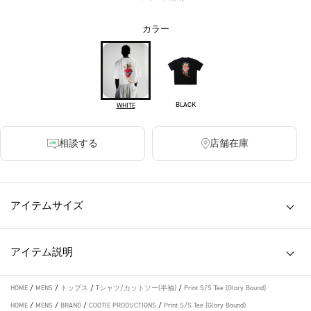
カラー
BLACK
WHITE
相談する
店舗在庫
アイテムサイズ
アイテム説明
HOME
/
MENS
/
トップス
/
Tシャツ/カットソー(半袖)
/
Print S/S Tee (Glory Bound)
HOME
/
MENS
/
BRAND
/
COOTIE PRODUCTIONS
/
Print S/S Tee (Glory Bound)