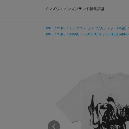
メンズ
ウィメンズ
ブランド
特集
店舗
HOME
MENS
トップス
Tシャツ/カットソー(半袖)
/
/
/
HOME
MENS
BRAND
F-LAGSTUF-F
SS TEE3(xARMS
/
/
/
/