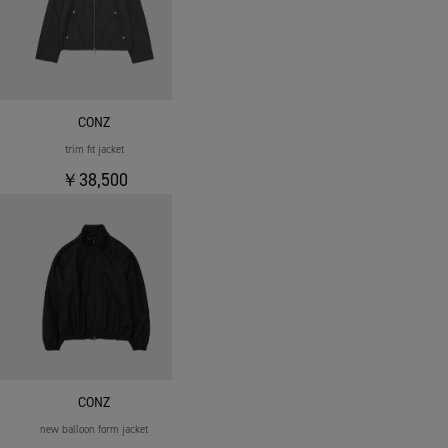
CONZ
trim fit jacket
￥38,500
CONZ
new balloon form jacket