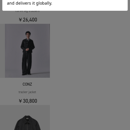
CONZ
curve leg trousers
￥26,400
CONZ
tracker jacket
￥30,800