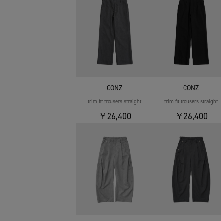
CONZ
CONZ
trim fit trousers straight
trim fit trousers straight
￥26,400
￥26,400