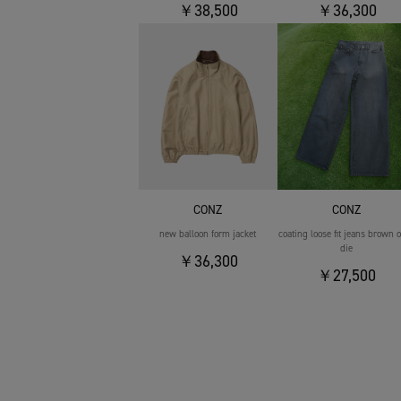
￥38,500
￥36,300
CONZ
CONZ
new balloon form jacket
coating loose fit jeans brown 
die
￥36,300
￥27,500