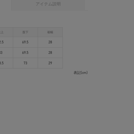
アイテム説明
股上
股下
裾幅
2.5
69.5
28
33
69.5
28
3.5
73
29
表記(cm)