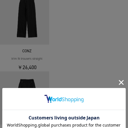
CONZ
trim fit trousers straight
￥26,400