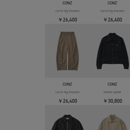
CONZ
CONZ
curve leg trousers
curve leg trousers
￥26,400
￥26,400
CONZ
CONZ
curve leg trousers
tracker jacket
￥26,400
￥30,800