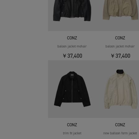
CONZ
CONZ
baloon jacket mohair
baloon jacket mohair
￥37,400
￥37,400
CONZ
CONZ
trim fit jacket
new balloon form jacket