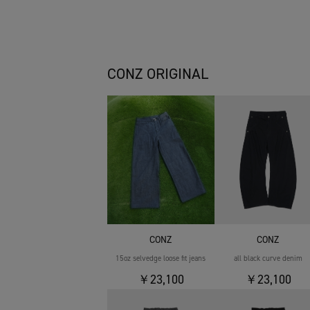
CONZ ORIGINAL
CONZ
CONZ
15oz selvedge loose fit jeans
all black curve denim
￥23,100
￥23,100