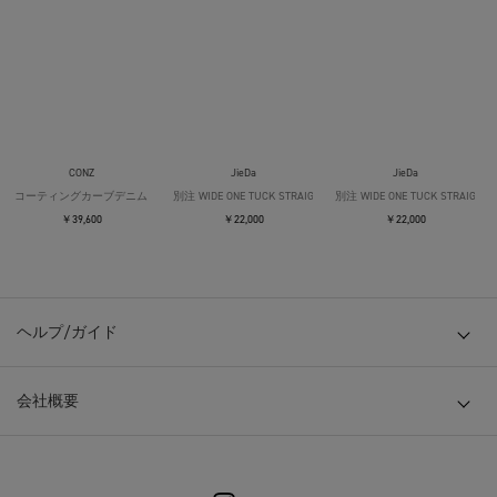
CONZ
JieDa
JieDa
コーティングカーブデニム
別注 WIDE ONE TUCK STRAIGHT SLACKS
別注 WIDE ONE TUCK STRAIGHT 
￥39,600
￥22,000
￥22,000
ヘルプ/ガイド
会社概要