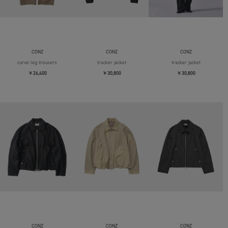
CONZ
CONZ
CONZ
curve leg trousers
tracker jacket
tracker jacket
￥26,400
￥30,800
￥30,800
CONZ
CONZ
CONZ