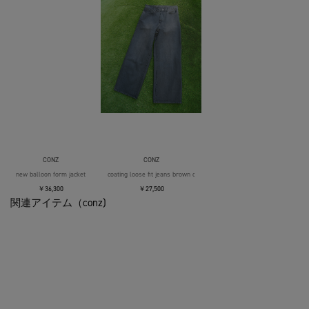
CONZ
CONZ
new balloon form jacket
coating loose fit jeans brown over die
￥36,300
￥27,500
関連アイテム（conz)