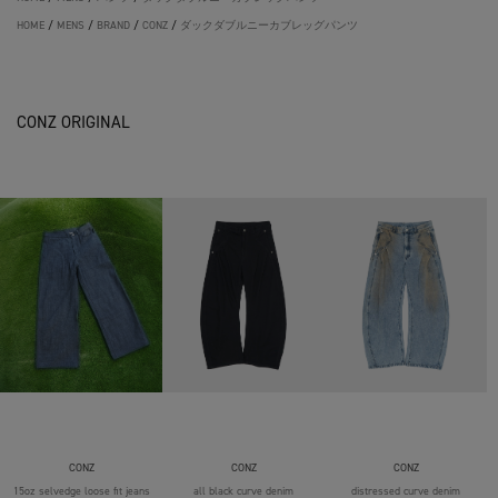
HOME
/
MENS
/
BRAND
/
CONZ
/
ダックダブルニーカブレッグパンツ
CONZ ORIGINAL
CONZ
CONZ
CONZ
15oz selvedge loose fit jeans
all black curve denim
distressed curve denim