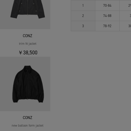
1
70-84
2
2
74-88
3
78-92
3
CONZ
trim fit jacket
￥38,500
CONZ
new balloon form jacket