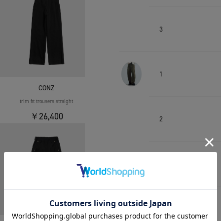
3
1
CONZ
trim fit trousers straight
￥26,400
2
3
1