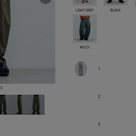
LIGHT GREY
BLACK
MULTI
1
3
2
3