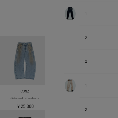
1
2
3
1
CONZ
distressed curve denim
￥25,300
2