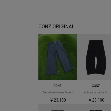
CONZ ORIGINAL
CONZ
CONZ
15oz selvedge loose fit jeans
all black curve denim
￥23,100
￥23,100