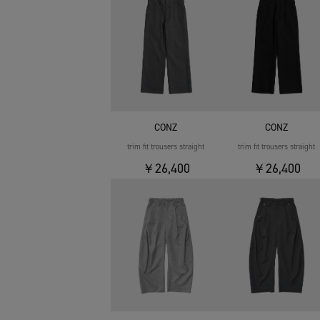
CONZ
CONZ
trim fit trousers straight
trim fit trousers straight
￥26,400
￥26,400