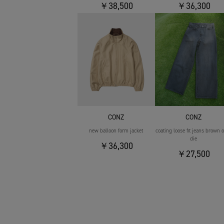
￥38,500
￥36,300
CONZ
CONZ
new balloon form jacket
coating loose fit jeans brown 
die
￥36,300
￥27,500