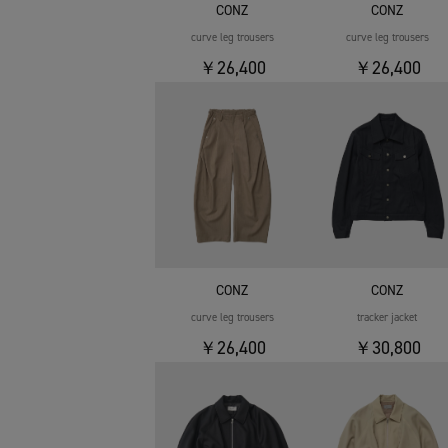
CONZ
CONZ
curve leg trousers
curve leg trousers
￥26,400
￥26,400
CONZ
CONZ
curve leg trousers
tracker jacket
￥26,400
￥30,800