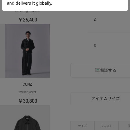
CONZ
curve leg trousers
￥26,400
2
3
相談する
CONZ
tracker jacket
アイテムサイズ
￥30,800
サイズ
ウエスト