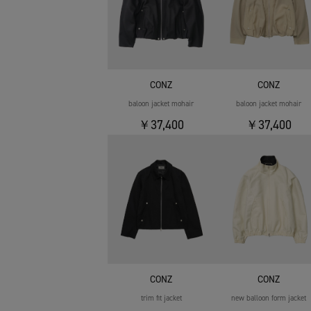
CONZ
CONZ
baloon jacket mohair
baloon jacket mohair
￥37,400
￥37,400
CONZ
CONZ
trim fit jacket
new balloon form jacket