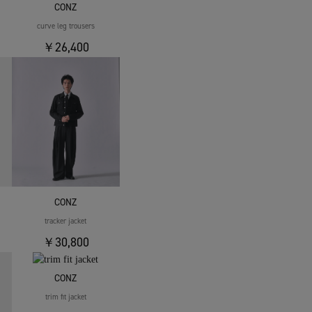
CONZ
curve leg trousers
￥26,400
CONZ
tracker jacket
￥30,800
CONZ
trim fit jacket