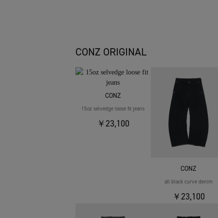
CONZ ORIGINAL
CONZ
15oz selvedge loose fit jeans
￥23,100
CONZ
all black curve denim
￥23,100