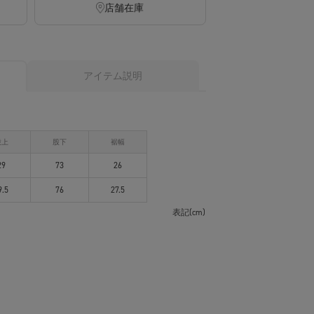
店舗在庫
アイテム説明
股上
股下
裾幅
29
73
26
9.5
76
27.5
表記(cm)