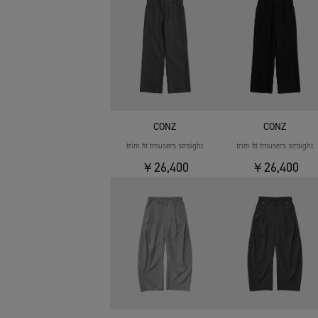
CONZ
CONZ
trim fit trousers straight
trim fit trousers straight
￥26,400
￥26,400