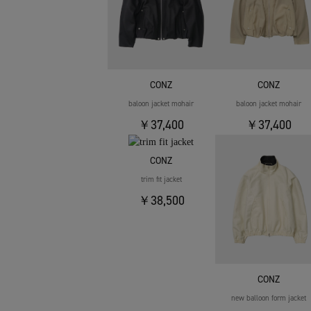
CONZ
CONZ
baloon jacket mohair
baloon jacket mohair
￥37,400
￥37,400
CONZ
trim fit jacket
￥38,500
CONZ
new balloon form jacket