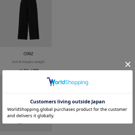
CONZ
trim fit trousers straight
￥26,400