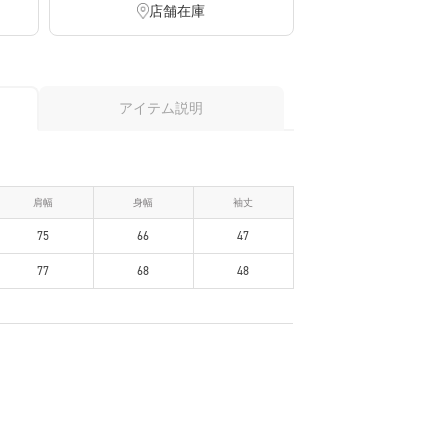
店舗在庫
アイテム説明
肩幅
身幅
袖丈
75
66
47
77
68
48