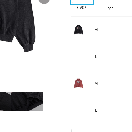
BLACK
RED
M
L
M
L