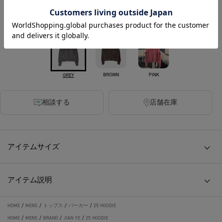
カラー
BROWN
PINK
GREY
相談する
店舗在庫
アイテムサイズ
アイテム説明
HOME
/
MENS
/
トップス
/
パーカー
/
25 HOODIE
HOME
/
MENS
/
BRAND
/
JIAN YE
/
25 HOODIE