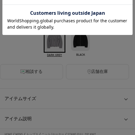
税込
200ポイント付与
カラー
BLACK
DARK GREY
相談する
店舗在庫
アイテムサイズ
アイテム説明
HOME
/
MENS
/
トップス
/
ニット/セーター
/
STAND FULL ZIP KNIT