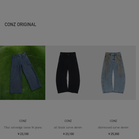
CONZ ORIGINAL
CONZ
CONZ
CONZ
15oz selvedge loose fit jeans
all black curve denim
distressed curve denim
￥23,100
￥23,100
￥25,300