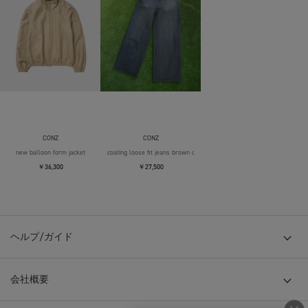
CONZ
CONZ
new balloon form jacket
coating loose fit jeans brown over die
￥36,300
￥27,500
ヘルプ/ガイド
会社概要