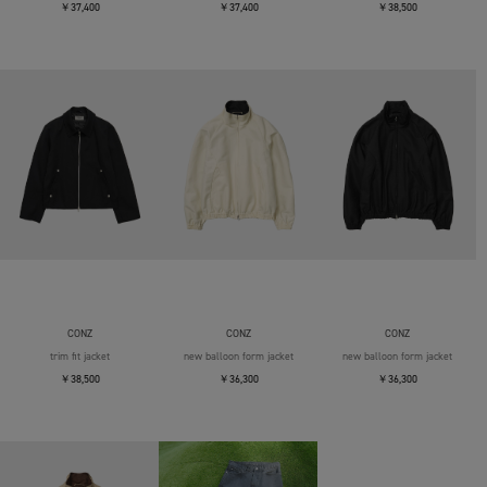
￥37,400
￥37,400
￥38,500
CONZ
CONZ
CONZ
trim fit jacket
new balloon form jacket
new balloon form jacket
￥38,500
￥36,300
￥36,300