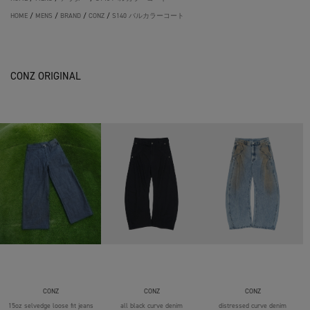
HOME
/
MENS
/
BRAND
/
CONZ
/
S140 バルカラーコート
CONZ ORIGINAL
CONZ
CONZ
CONZ
15oz selvedge loose fit jeans
all black curve denim
distressed curve denim