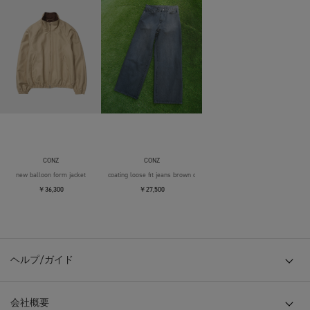
CONZ
CONZ
new balloon form jacket
coating loose fit jeans brown over die
￥36,300
￥27,500
ヘルプ/ガイド
会社概要