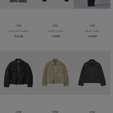
CONZ
CONZ
CONZ
curve leg trousers
tracker jacket
tracker jacket
￥26,400
￥30,800
￥30,800
CONZ
CONZ
CONZ