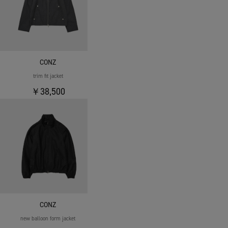
CONZ
trim fit jacket
￥38,500
CONZ
new balloon form jacket