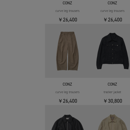
CONZ
CONZ
curve leg trousers
curve leg trousers
￥26,400
￥26,400
CONZ
CONZ
curve leg trousers
tracker jacket
￥26,400
￥30,800