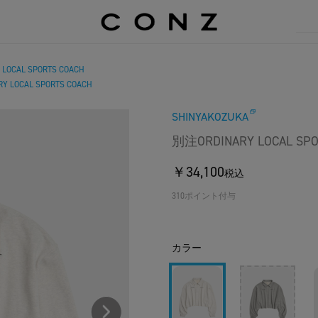
LOCAL SPORTS COACH
Y LOCAL SPORTS COACH
SHINYAKOZUKA
別注ORDINARY LOCAL SPO
￥34,100
税込
310ポイント付与
カラー