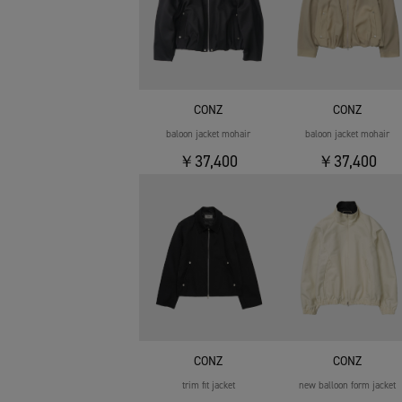
CONZ
CONZ
baloon jacket mohair
baloon jacket mohair
￥37,400
￥37,400
CONZ
CONZ
trim fit jacket
new balloon form jacket