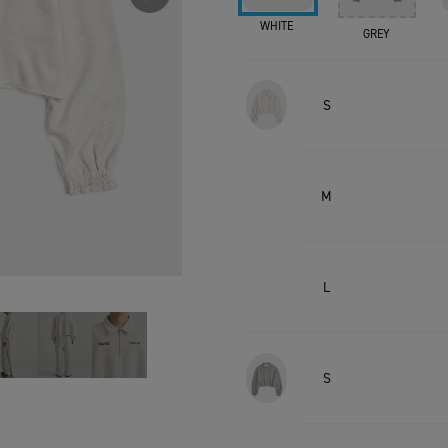
WHITE
GREY
S
M
L
S