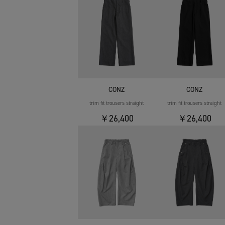
CONZ
CONZ
trim fit trousers straight
trim fit trousers straight
￥26,400
￥26,400