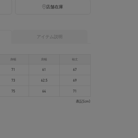
店舗在庫
アイテム説明
身幅
肩幅
袖丈
71
61
67
73
62.5
69
75
64
71
表記(cm)