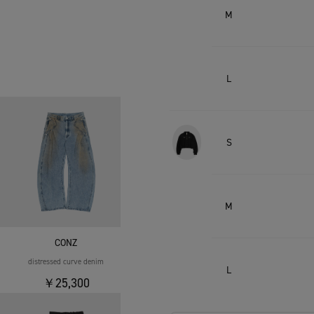
M
L
S
M
CONZ
distressed curve denim
L
￥25,300