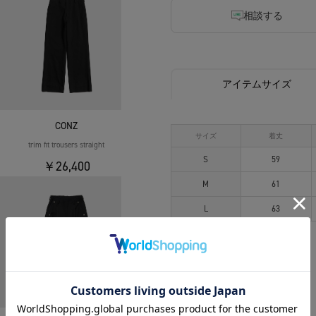
相談する
アイテムサイズ
CONZ
サイズ
着丈
trim fit trousers straight
S
59
￥26,400
M
61
L
63