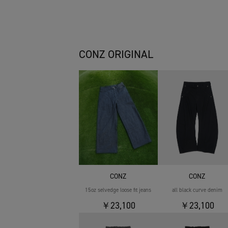
CONZ ORIGINAL
CONZ
CONZ
15oz selvedge loose fit jeans
all black curve denim
￥23,100
￥23,100