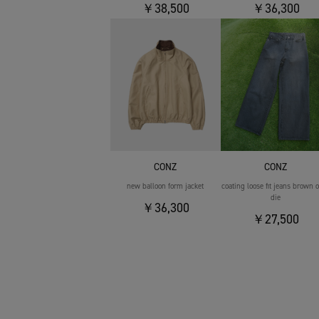
￥38,500
￥36,300
CONZ
CONZ
new balloon form jacket
coating loose fit jeans brown 
die
￥36,300
￥27,500