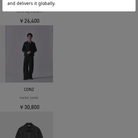
CONZ
curve leg trousers
￥26,400
CONZ
tracker jacket
￥30,800