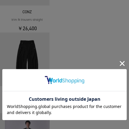
CONZ
trim fit trousers straight
￥26,400
CONZ
curve leg trousers
￥26,400