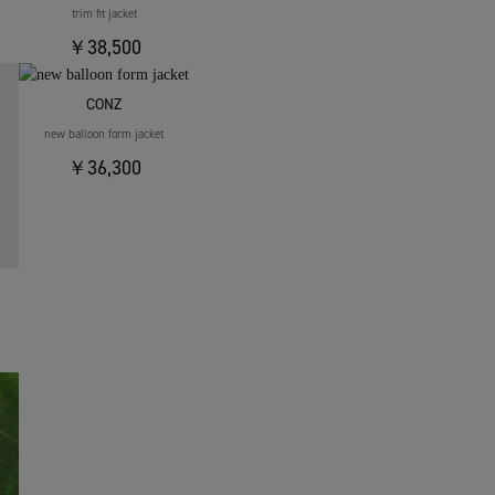
trim fit jacket
￥38,500
CONZ
new balloon form jacket
￥36,300