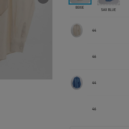
BEIGE
SAX BLUE
44
46
44
46