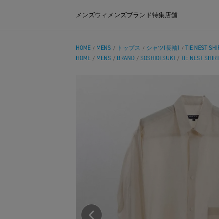
メンズ
ウィメンズ
ブランド
特集
店舗
HOME
MENS
トップス
シャツ(長袖)
TIE NEST SHI
/
/
/
/
HOME
MENS
BRAND
SOSHIOTSUKI
TIE NEST SHIRT
/
/
/
/