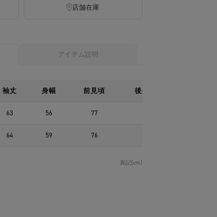
店舗在庫
アイテム説明
袖丈
身幅
前見頃
後身頃
63
56
77
78
64
59
76
81
表記(cm)