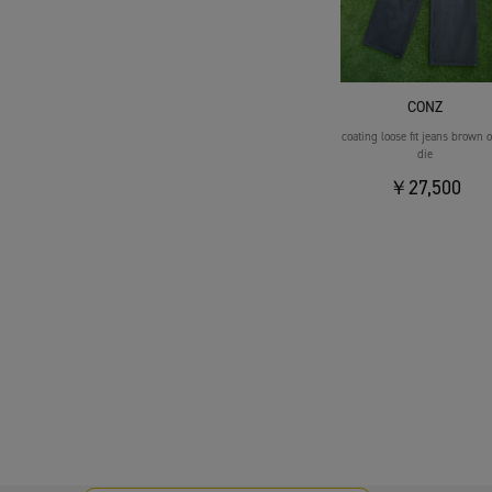
CONZ
coating loose fit jeans brown 
die
￥27,500