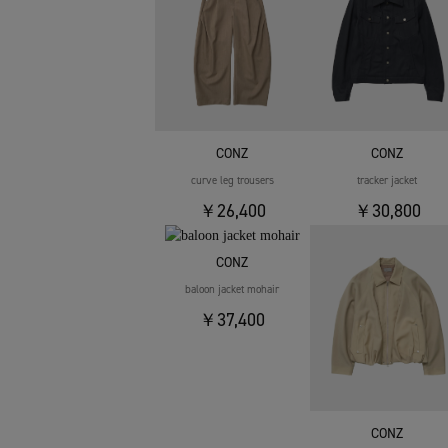
CONZ
CONZ
curve leg trousers
tracker jacket
￥26,400
￥30,800
CONZ
baloon jacket mohair
￥37,400
CONZ