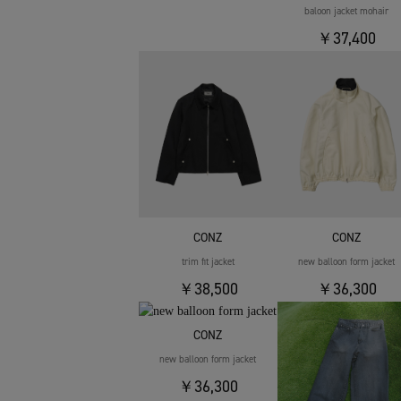
baloon jacket mohair
￥37,400
CONZ
CONZ
trim fit jacket
new balloon form jacket
￥38,500
￥36,300
CONZ
new balloon form jacket
￥36,300