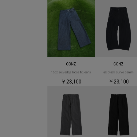
CONZ
CONZ
15oz selvedge loose fit jeans
all black curve denim
￥23,100
￥23,100