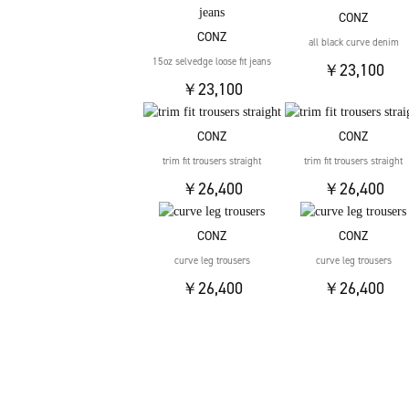
CONZ
CONZ
all black curve denim
15oz selvedge loose fit jeans
￥23,100
￥23,100
CONZ
CONZ
trim fit trousers straight
trim fit trousers straight
￥26,400
￥26,400
CONZ
CONZ
curve leg trousers
curve leg trousers
￥26,400
￥26,400