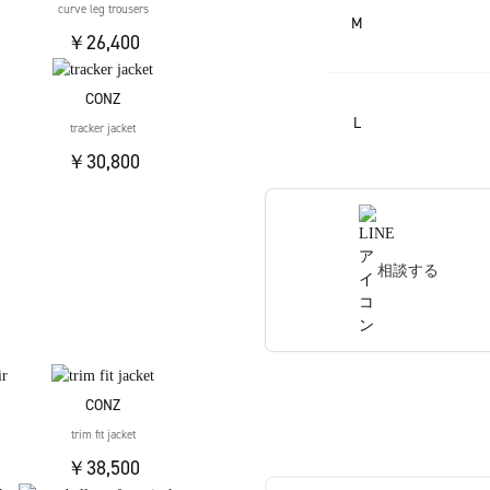
curve leg trousers
M
￥26,400
CONZ
L
tracker jacket
￥30,800
相談する
CONZ
trim fit jacket
￥38,500