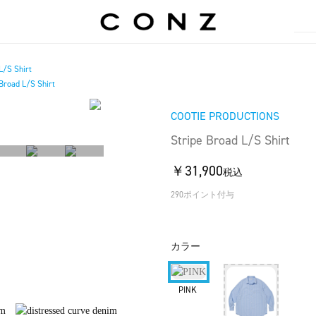
L/S Shirt
Broad L/S Shirt
COOTIE PRODUCTIONS
Stripe Broad L/S Shirt
￥31,900
税込
290ポイント付与
カラー
PINK