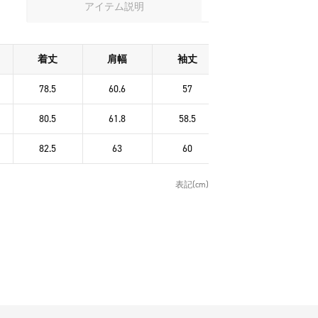
アイテム説明
着丈
肩幅
袖丈
78.5
60.6
57
80.5
61.8
58.5
82.5
63
60
表記(cm)