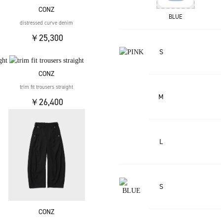
CONZ
BLUE
distressed curve denim
￥25,300
S
CONZ
trim fit trousers straight
M
￥26,400
L
S
CONZ