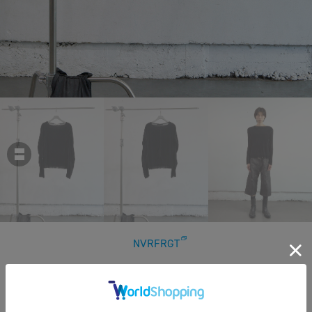
NVRFRGT
DOUBLE LAYERED LONG SLEEVE T-SHIRT
￥28,600
税込
260ポイント付与