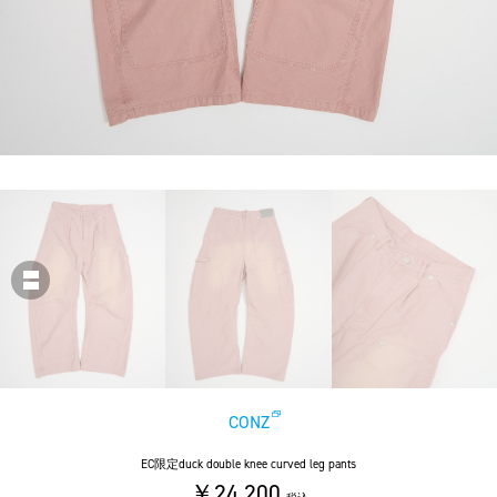
CONZ
EC限定duck double knee curved leg pants
￥24,200