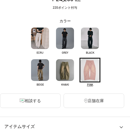
税込
220ポイント付与
カラー
ECRU
GREY
BLACK
BEIGE
KHAKI
PINK
相談する
店舗在庫
アイテムサイズ