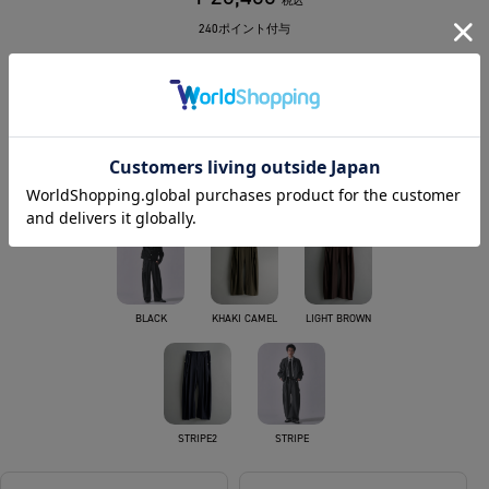
税込
240ポイント付与
カラー
BLUE GREY
DARK GREY
LIGHT GREY
BLACK
KHAKI CAMEL
LIGHT BROWN
STRIPE2
STRIPE