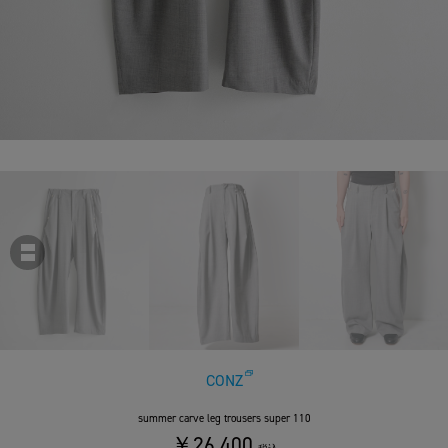
CONZ
summer carve leg trousers super 110
￥26,400