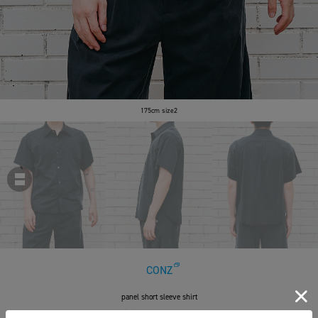
175cm size2
CONZ
panel short sleeve shirt
￥20,900