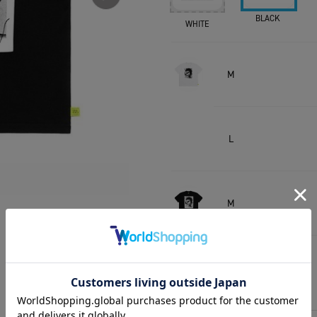
BLACK
WHITE
M
L
M
L