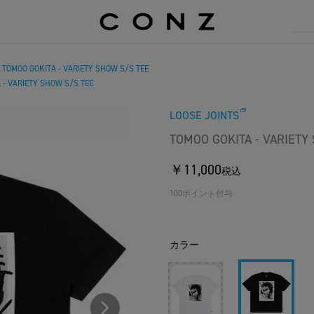
TOMOO GOKITA - VARIETY SHOW S/S TEE
/
 - VARIETY SHOW S/S TEE
LOOSE JOINTS
TOMOO GOKITA - VARIETY
￥11,000
税込
100ポイント付与
カラー