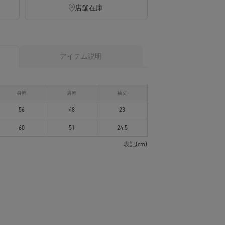
店舗在庫
アイテム説明
身幅
肩幅
袖丈
56
48
23
60
51
24.5
表記(cm)