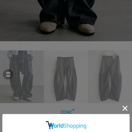
CONZ
dark wash curve denim deep blue
￥22,000