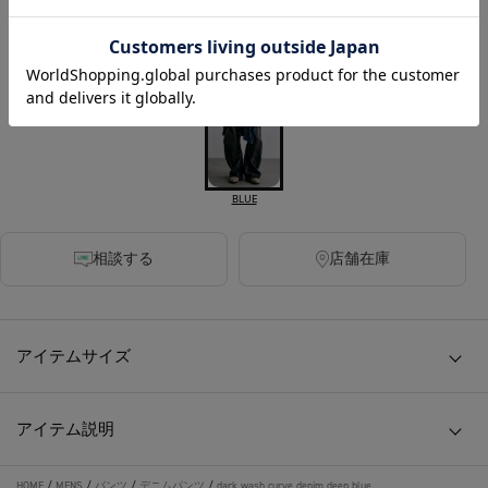
税込
200ポイント付与
カラー
BLUE
相談する
店舗在庫
アイテムサイズ
アイテム説明
HOME
/
MENS
/
パンツ
/
デニムパンツ
/
dark wash curve denim deep blue