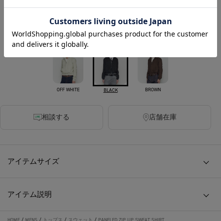
税込
450ポイント付与
カラー
OFF WHITE
BROWN
BLACK
相談する
店舗在庫
アイテムサイズ
アイテム説明
HOME
/
MENS
/
トップス
/
スウェット
/
PANELED ZIP UP SWEAT SHIRT