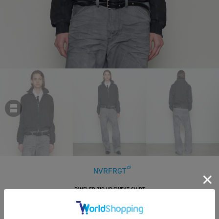
NVRFRGT
PANELED ZIP UP SWEAT SHIRT
￥49,500