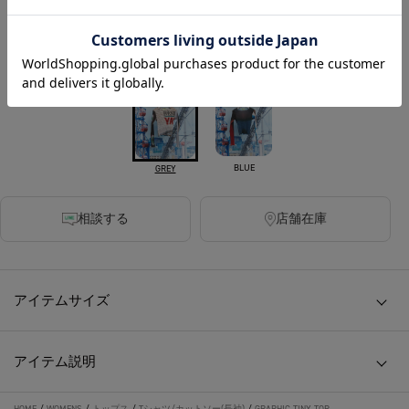
sold out
カラー
BLUE
GREY
相談する
店舗在庫
アイテムサイズ
アイテム説明
HOME
/
WOMENS
/
トップス
/
Tシャツ/カットソー(長袖)
/
GRAPHIC TINY TOP