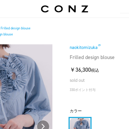
Frilled design blouse
/
gn blouse
naokitomizuka
Frilled design blouse
￥36,300
税込
sold out
330ポイント付与
カラー