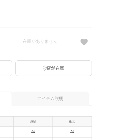
在庫がありません
店舗在庫
アイテム説明
身幅
裄丈
44
44