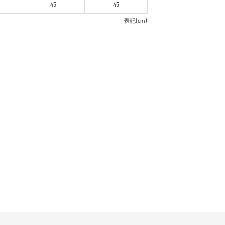
45
45
表記(cm)