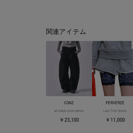
関連アイテム
CONZ
PERVERZE
all black curve denim
Lace Trim Shorts
￥23,100
￥11,000