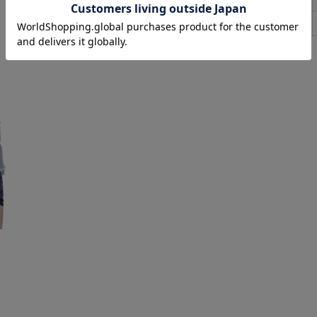
FREE
58