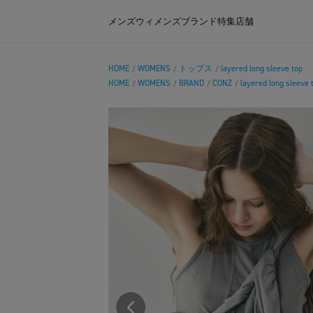
メンズ
ウィメンズ
ブランド
特集
店舗
HOME
WOMENS
トップス
layered long sleeve top
/
/
/
HOME
WOMENS
BRAND
CONZ
layered long sleeve 
/
/
/
/