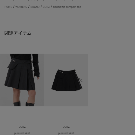
HOME
/
WOMENS
/
BRAND
/
CONZ
/
doublezip compact top
関連アイテム
CONZ
CONZ
pleated skirt
pleated skirt