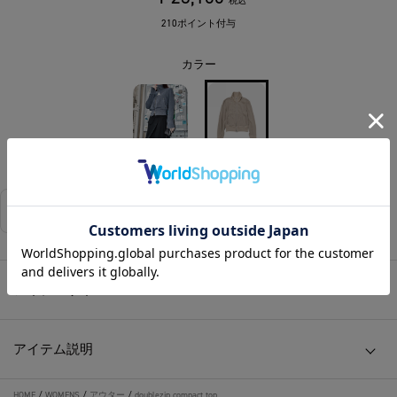
税込
210ポイント付与
カラー
DARK GREY
LIGHT BEIGE
相談する
店舗在庫
アイテムサイズ
アイテム説明
HOME
/
WOMENS
/
アウター
/
doublezip compact top