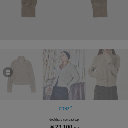
CONZ
doublezip compact top
￥23,100