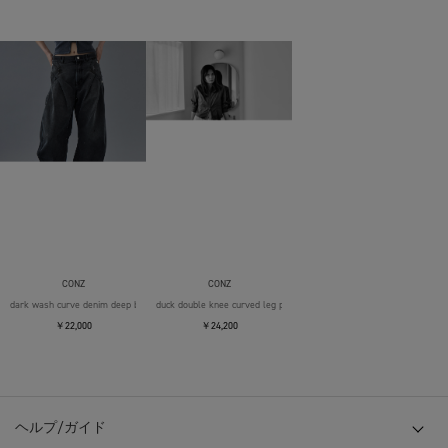
CONZ
CONZ
dark wash curve denim deep blue
duck double knee curved leg pants
￥22,000
￥24,200
ヘルプ/ガイド