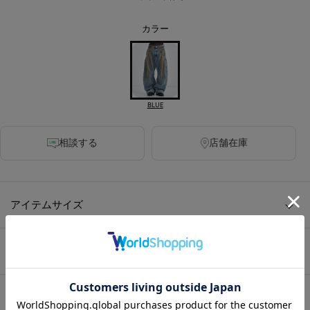
カラー
BLUE
相談する
店舗在庫
アイテムサイズ
アイテム説明
HOME
/
WOMENS
/
パンツ
/
デニムパンツ
/
distressed curve denim
HOME
/
WOMENS
/
BRAND
/
CONZ
/
distressed curve denim