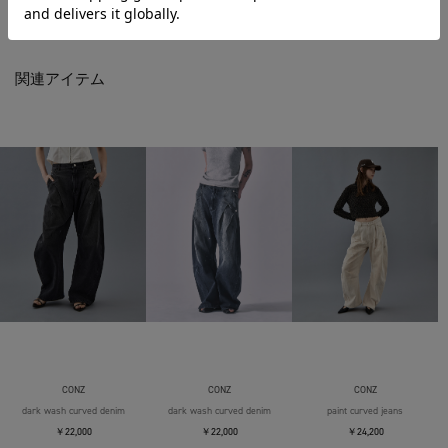
関連アイテム
CONZ
CONZ
CONZ
dark wash curved denim
dark wash curved denim
paint curved jeans
￥22,000
￥22,000
￥24,200