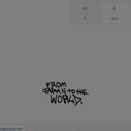
XS
45
S
62.5