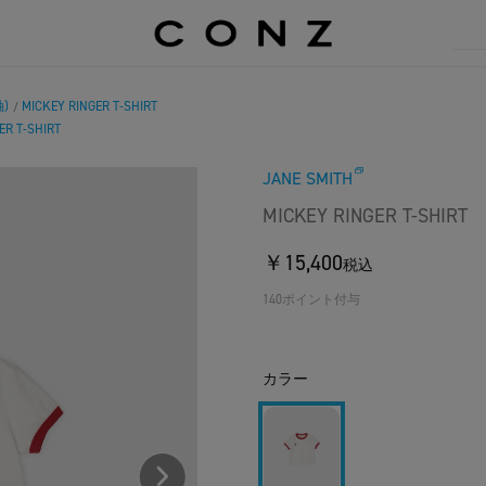
)
MICKEY RINGER T-SHIRT
/
ER T-SHIRT
JANE SMITH
MICKEY RINGER T-SHIRT
￥15,400
税込
140ポイント付与
カラー