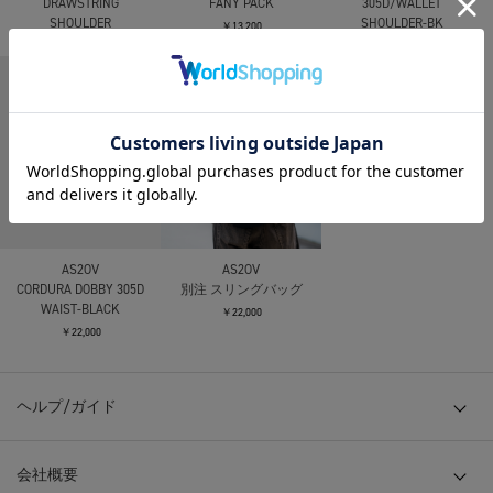
DRAWSTRING
FANY PACK
305D/WALLET
SHOULDER
SHOULDER-BK
￥13,200
￥19,800
￥13,750
AS2OV
AS2OV
CORDURA DOBBY 305D
別注 スリングバッグ
WAIST-BLACK
￥22,000
￥22,000
ヘルプ/ガイド
会社概要