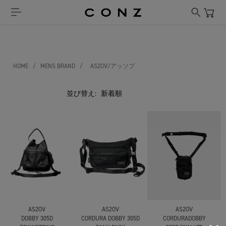
HOME
/
MENS BRAND
/
AS2OV/アッソブ
並び替え:
AS2OV
AS2OV
AS2OV
DOBBY 305D
CORDURA DOBBY 305D
CORDURADOBBY