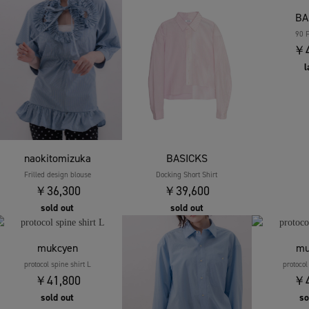
BA
90 F
￥4
l
naokitomizuka
BASICKS
Frilled design blouse
Docking Short Shirt
￥36,300
￥39,600
sold out
sold out
mukcyen
mu
protocol spine shirt L
protocol
￥41,800
￥4
sold out
so