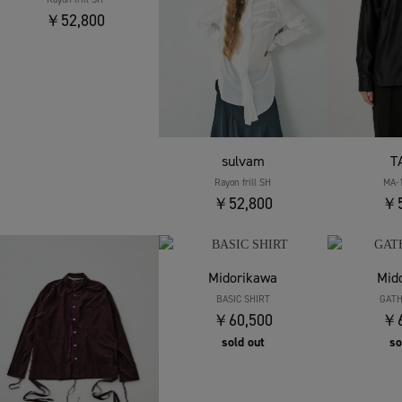
￥52,800
sulvam
T
Rayon frill SH
MA-
￥52,800
￥5
Midorikawa
Mid
BASIC SHIRT
GATH
￥60,500
￥6
sold out
so