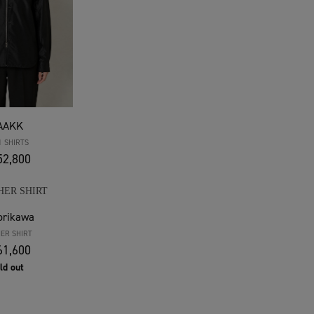
AAKK
1 SHIRTS
2,800
orikawa
ER SHIRT
1,600
ld out