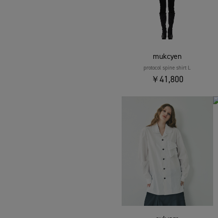
mukcyen
protocol spine shirt L
￥41,800