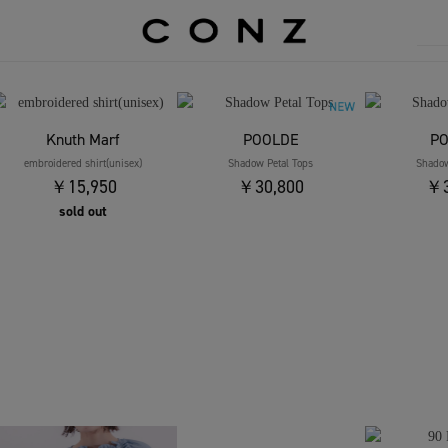
Knuth Marf
POOLDE
P
embroidered shirt(unisex)
Shadow Petal Tops
Shadow
￥15,950
￥30,800
￥3
sold out