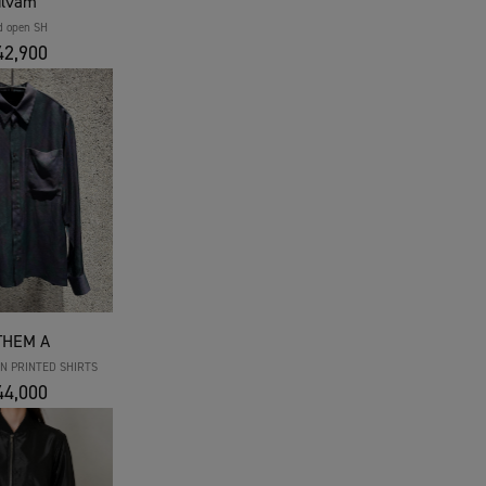
ulvam
d open SH
2,900
THEM A
N PRINTED SHIRTS
4,000