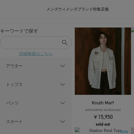
メンズ
ウィメンズ
ブランド
特集
店舗
キーワードで探す
詳細検索はこちら
アウター
トップス
Knuth Marf
パンツ
embroidered shirt(unisex)
￥15,950
スカート
sold out