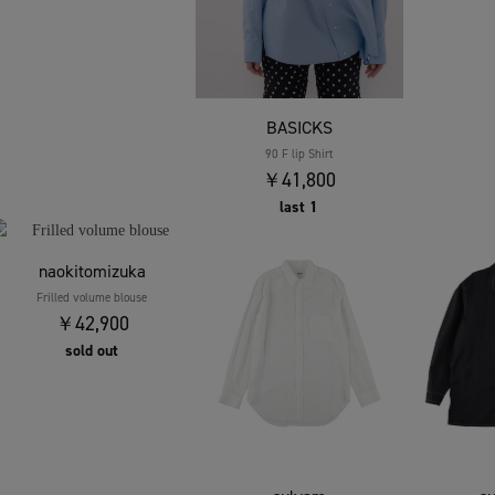
BASICKS
90 F lip Shirt
￥41,800
last 1
naokitomizuka
Frilled volume blouse
￥42,900
sold out