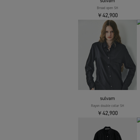
sulvam
Broad open SH
￥42,900
sulvam
Rayon double collar SH
￥42,900