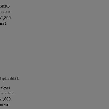
SICKS
 lip Shirt
1,800
ast 3
kcyen
 spine shirt L
1,800
ld out