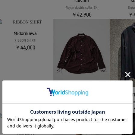
sulvam
s
Rayon double collar SH
Broa
￥42,900
￥4
Midorikawa
RIBBON SHIRT
￥44,000
Midorikawa
AN
RIBBON SHIRT
LAYER PATTER
￥44,000
￥4
sulvam
Rayon frill SH