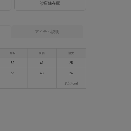
店舗在庫
アイテム説明
肩幅
身幅
袖丈
52
61
25
54
63
26
表記(cm)