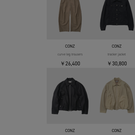
CONZ
CONZ
curve leg trousers
tracker jacket
￥26,400
￥30,800
CONZ
CONZ