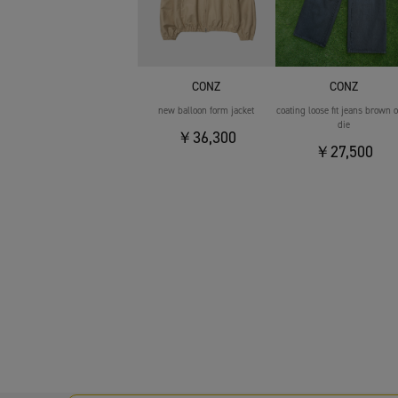
CONZ
CONZ
new balloon form jacket
coating loose fit jeans brown 
die
￥36,300
￥27,500