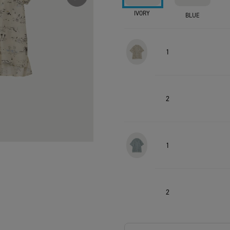
IVORY
BLUE
1
2
1
2