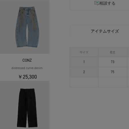
相談する
アイテムサイズ
サイズ
着丈
CONZ
1
73
distressed curve denim
2
75
￥25,300