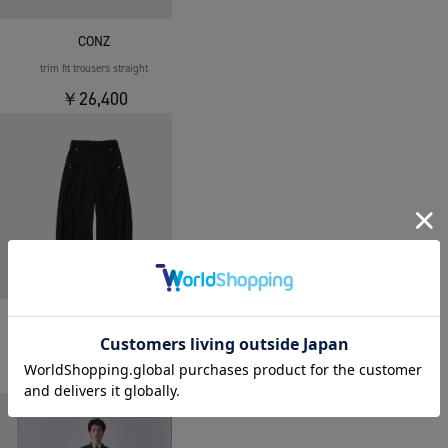
CONZ
trim fit trousers straight
￥26,400
CONZ
curve leg trousers
￥26,400