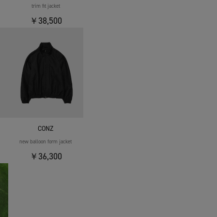
trim fit jacket
￥38,500
CONZ
new balloon form jacket
￥36,300