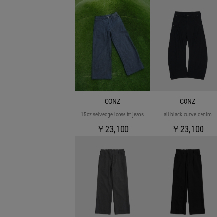
CONZ
CONZ
15oz selvedge loose fit jeans
all black curve denim
￥23,100
￥23,100