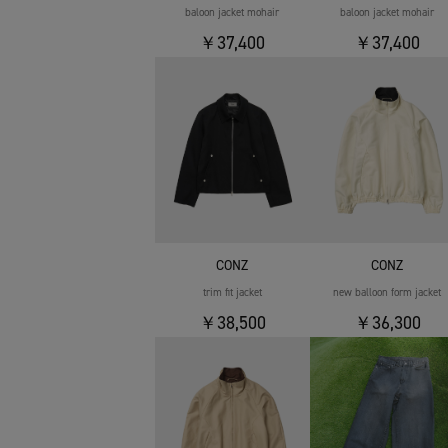
baloon jacket mohair
baloon jacket mohair
￥37,400
￥37,400
CONZ
CONZ
trim fit jacket
new balloon form jacket
￥38,500
￥36,300