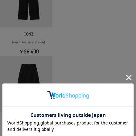
CONZ
trim fit trousers straight
￥26,400
CONZ
curve leg trousers