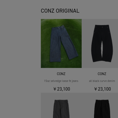
CONZ ORIGINAL
CONZ
CONZ
15oz selvedge loose fit jeans
all black curve denim
￥23,100
￥23,100