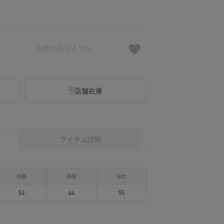
在庫がありません
店舗在庫
アイテム説明
肩幅
身幅
袖丈
53
64
55