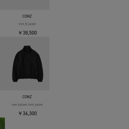
CONZ
trim fit jacket
￥38,500
CONZ
new balloon form jacket
￥36,300