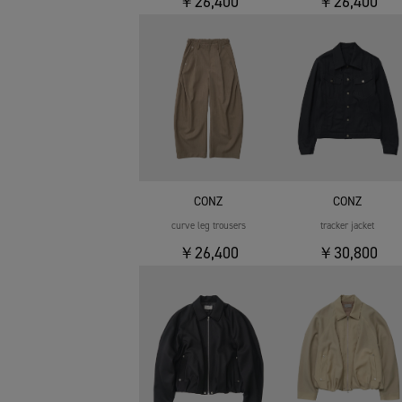
￥26,400
￥26,400
CONZ
CONZ
curve leg trousers
tracker jacket
￥26,400
￥30,800