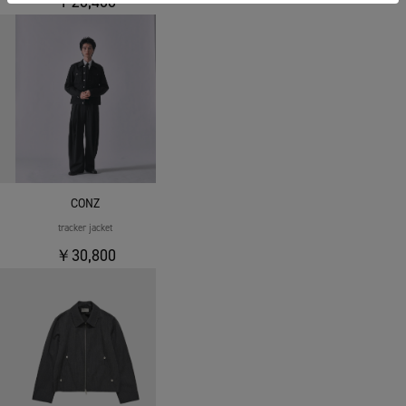
￥26,400
CONZ
tracker jacket
￥30,800