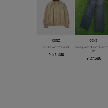
CONZ
CONZ
new balloon form jacket
coating loose fit jeans brown 
die
￥36,300
￥27,500