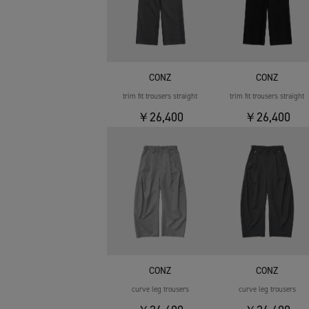
CONZ
CONZ
trim fit trousers straight
trim fit trousers straight
￥26,400
￥26,400
CONZ
CONZ
curve leg trousers
curve leg trousers