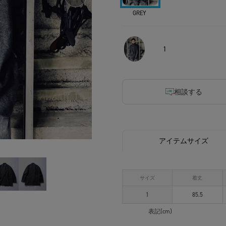
GREY
1
相談する
アイテムサイズ
サイズ
着丈
1
85.5
表記(cm)