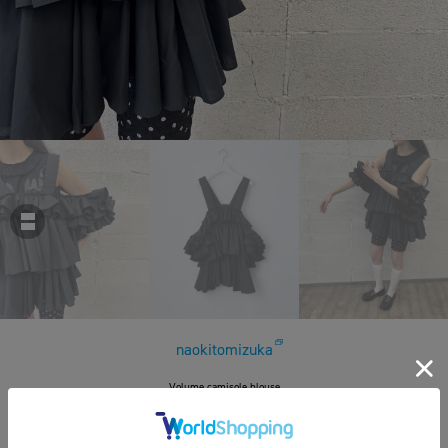
naokitomizuka
Volume camisole blouse
￥49,500
税込
450ポイント付与