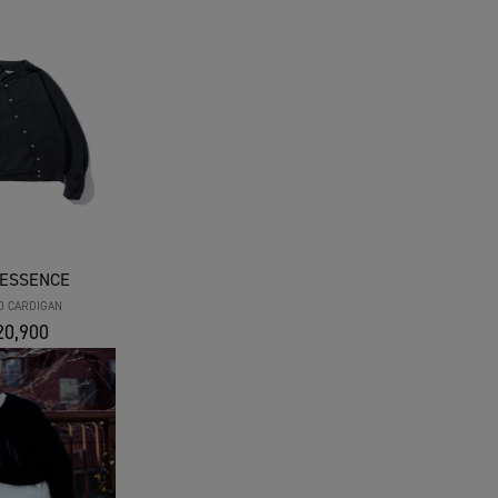
 ESSENCE
D CARDIGAN
0,900