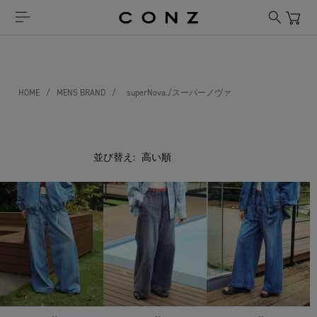
HOME
/
MENS BRAND
/
superNova./スーパーノヴァ
並び替え: