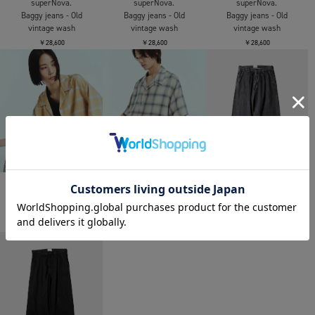
superNova.
superNova.
superNova.
Baggy jeans - Old
Baggy jeans - Old
Baggy jeans - Old
vintage wash
vintage wash
vintage wash
￥28,600
￥28,600
￥28,600
superNova.
superNova.
superNova.
Aloha shirt
Aloha shirt
Selvedge wide jeans -
Bio wash
￥25,300
￥25,300
￥24,200