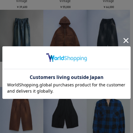
Vintage
Vintage
Vintage
￥39,600
￥55,000
￥66,000
NAM
NAM
NAM
Accordion 5pkt Pants
TRUMPET ACTIVE PK
SAXOPHONE PANTS
Vintage
￥55,000
￥39,600
￥49,500