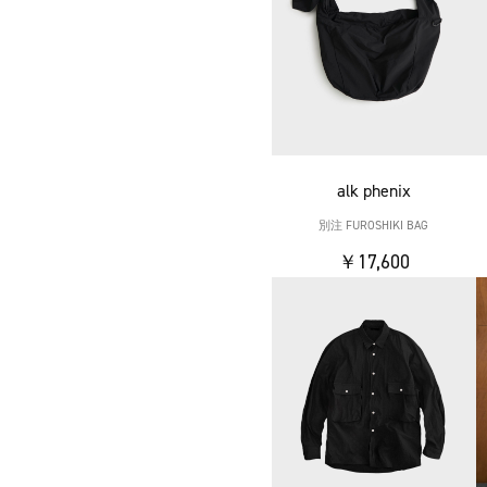
alk phenix
別注 FUROSHIKI BAG
￥17,600