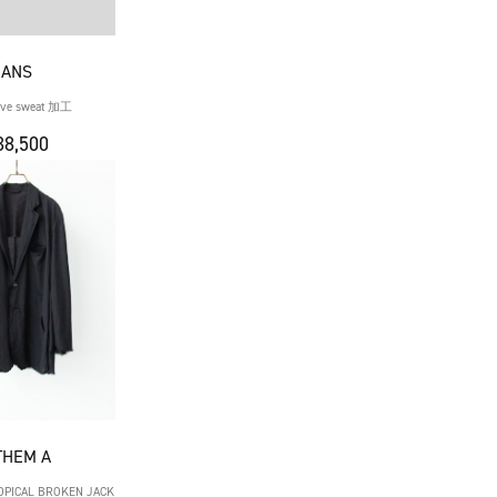
HANS
eeve sweat 加工
8,500
THEM A
OPICAL BROKEN JACK