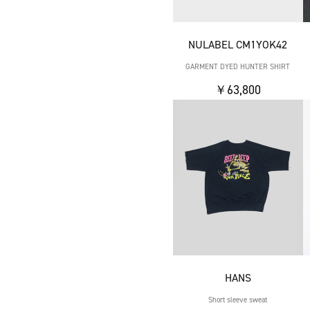
NULABEL CM1YOK42
GARMENT DYED HUNTER SHIRT
￥63,800
HANS
Short sleeve sweat