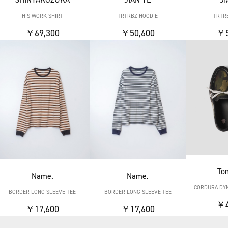
HIS WORK SHIRT
TRTRBZ HOODIE
TRTR
￥69,300
￥50,600
￥5
To
Name.
Name.
CORDURA DY
BORDER LONG SLEEVE TEE
BORDER LONG SLEEVE TEE
￥4
￥17,600
￥17,600