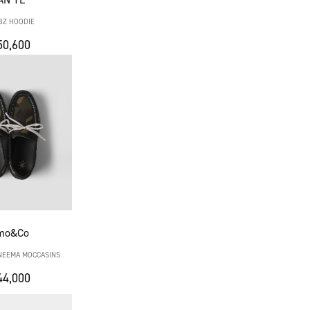
BZ HOODIE
0,600
mo&Co
NEEMA MOCCASINS
4,000