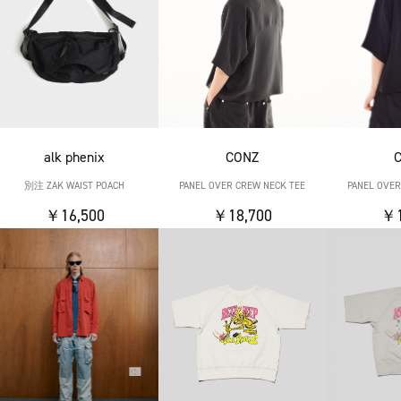
alk phenix
CONZ
別注 ZAK WAIST POACH
PANEL OVER CREW NECK TEE
PANEL OVER
￥16,500
￥18,700
￥1