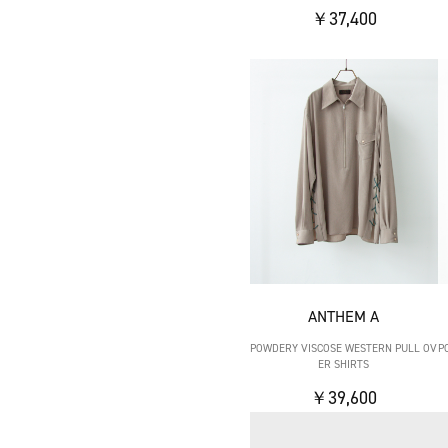
￥37,400
ANTHEM A
POWDERY VISCOSE WESTERN PULL OV
P
ER SHIRTS
￥39,600