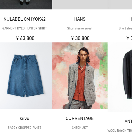
NULABEL CM1YOK42
HANS
GARMENT DYED HUNTER SHIRT
Short sleeve sweat
Short sl
￥63,800
￥30,800
￥3
kiivu
CURRENTAGE
AN
BAGGY CROPPED PANTS
CHECK JKT
WOOL RAYON TR