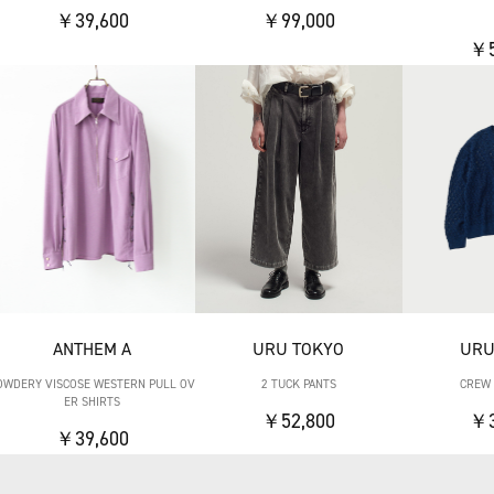
￥39,600
￥99,000
￥5
ANTHEM A
URU TOKYO
URU
OWDERY VISCOSE WESTERN PULL OV
2 TUCK PANTS
CREW 
ER SHIRTS
￥52,800
￥3
￥39,600