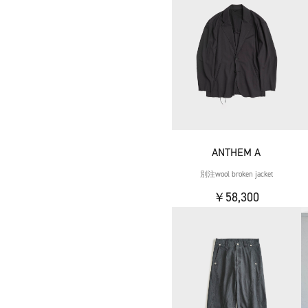
ANTHEM A
別注wool broken jacket
￥58,300