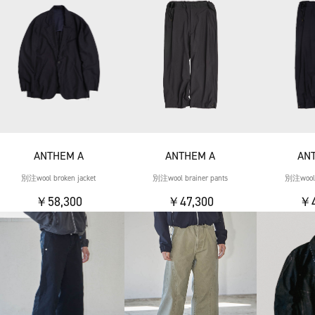
ANTHEM A
ANTHEM A
AN
別注wool broken jacket
別注wool brainer pants
別注wool b
￥58,300
￥47,300
￥4