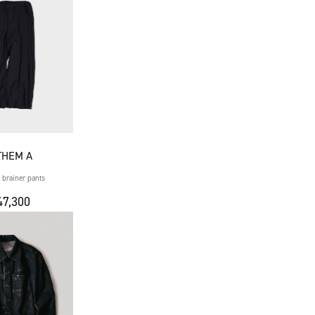
THEM A
rainer pants
7,300